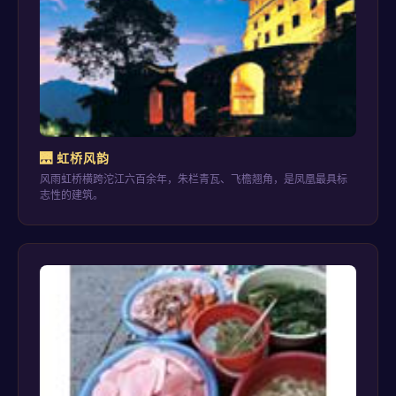
🌉 虹桥风韵
风雨虹桥横跨沱江六百余年，朱栏青瓦、飞檐翘角，是凤凰最具标
志性的建筑。