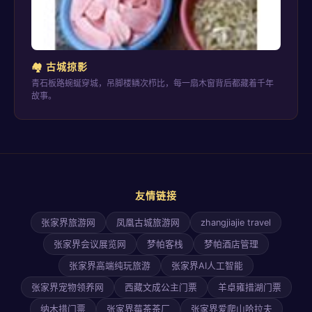
🏘️ 古城掠影
青石板路蜿蜒穿城，吊脚楼鳞次栉比，每一扇木窗背后都藏着千年
故事。
友情链接
张家界旅游网
凤凰古城旅游网
zhangjiajie travel
张家界会议展览网
梦帕客栈
梦帕酒店管理
张家界高端纯玩旅游
张家界AI人工智能
张家界宠物领养网
西藏文成公主门票
羊卓雍措湖门票
纳木措门票
张家界莓茶茶厂
张家界爱爬山哈拉夫