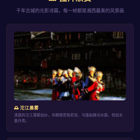
千年古城的光影诗篇，每一帧都是湘西最美的风景画
🌅 沱江晨雾
清晨的沱江薄雾如纱，吊脚楼若隐若现，乌篷船静泊水面，恍如水
墨丹青。