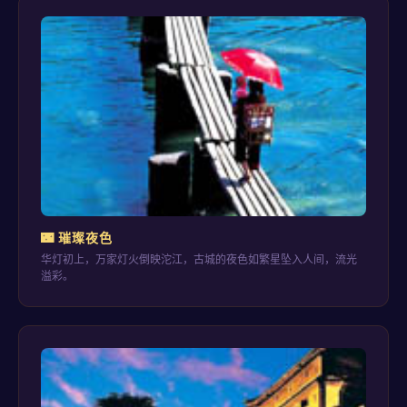
🌃 璀璨夜色
华灯初上，万家灯火倒映沱江，古城的夜色如繁星坠入人间，流光
溢彩。