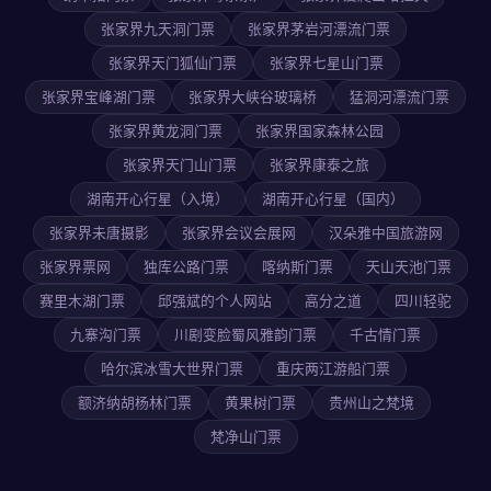
张家界九天洞门票
张家界茅岩河漂流门票
张家界天门狐仙门票
张家界七星山门票
张家界宝峰湖门票
张家界大峡谷玻璃桥
猛洞河漂流门票
张家界黄龙洞门票
张家界国家森林公园
张家界天门山门票
张家界康泰之旅
湖南开心行星（入境）
湖南开心行星（国内）
张家界未唐摄影
张家界会议会展网
汉朵雅中国旅游网
张家界票网
独库公路门票
喀纳斯门票
天山天池门票
赛里木湖门票
邱强斌的个人网站
高分之道
四川轻驼
九寨沟门票
川剧变脸蜀风雅韵门票
千古情门票
哈尔滨冰雪大世界门票
重庆两江游船门票
额济纳胡杨林门票
黄果树门票
贵州山之梵境
梵净山门票