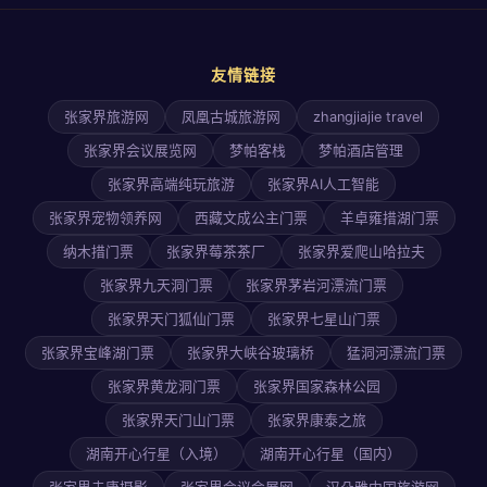
友情链接
张家界旅游网
凤凰古城旅游网
zhangjiajie travel
张家界会议展览网
梦帕客栈
梦帕酒店管理
张家界高端纯玩旅游
张家界AI人工智能
张家界宠物领养网
西藏文成公主门票
羊卓雍措湖门票
纳木措门票
张家界莓茶茶厂
张家界爱爬山哈拉夫
张家界九天洞门票
张家界茅岩河漂流门票
张家界天门狐仙门票
张家界七星山门票
张家界宝峰湖门票
张家界大峡谷玻璃桥
猛洞河漂流门票
张家界黄龙洞门票
张家界国家森林公园
张家界天门山门票
张家界康泰之旅
湖南开心行星（入境）
湖南开心行星（国内）