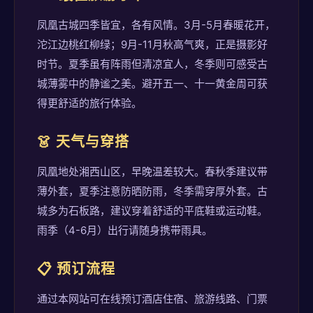
凤凰古城四季皆宜，各有风情。3月-5月春暖花开，
沱江边桃红柳绿；9月-11月秋高气爽，正是摄影好
时节。夏季虽有阵雨但清凉宜人，冬季则可感受古
城薄雾中的静谧之美。避开五一、十一黄金周可获
得更舒适的旅行体验。
👗 天气与穿搭
凤凰地处湘西山区，早晚温差较大。春秋季建议带
薄外套，夏季注意防晒防雨，冬季需穿厚外套。古
城多为石板路，建议穿着舒适的平底鞋或运动鞋。
雨季（4-6月）出行请随身携带雨具。
📋 预订流程
通过本网站可在线预订酒店住宿、旅游线路、门票