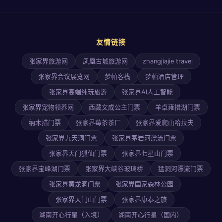
友情链接
张家界旅游网
凤凰古城旅游网
zhangjiajie travel
张家界会议展览网
梦帕客栈
梦帕酒店管理
张家界高端纯玩旅游
张家界AI人工智能
张家界宠物领养网
西藏文成公主门票
羊卓雍措湖门票
纳木措门票
张家界莓茶茶厂
张家界爱爬山哈拉夫
张家界九天洞门票
张家界茅岩河漂流门票
张家界天门狐仙门票
张家界七星山门票
张家界宝峰湖门票
张家界大峡谷玻璃桥
猛洞河漂流门票
张家界黄龙洞门票
张家界国家森林公园
张家界天门山门票
张家界康泰之旅
湖南开心行星（入境）
湖南开心行星（国内）