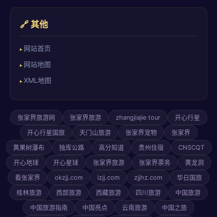
🔗 其他
网站首页
网站地图
XML地图
张家界旅游网
张家界旅游
zhangjiajie tour
开心行星
开心行星国旅
天门山旅游
张家界宠物
张家界
黄果树瀑布
独库公路
高分知道
贵州住宿
CNSCQT
开心地球
开心星球
张家界旅游
张家界票务
黄龙洞
看张家界
okzjj.com
izjj.com
zjjhz.com
华日国旅
桂林旅游
西部旅游
西藏旅游
四川旅游
中国旅游
中国旅游指南
中国亮点
云南旅游
中国之旅